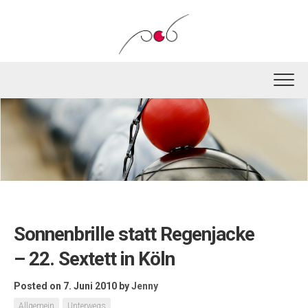
Skip
to
content
Sonnenbrille statt Regenjacke
– 22. Sextett in Köln
Posted on 7. Juni 2010
by
Jenny
Allgemein
Unterwegs