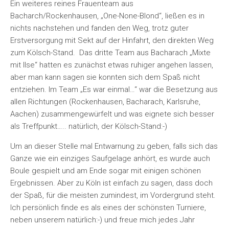
Ein weiteres reines Frauenteam aus
Bacharch/Rockenhausen, „One-None-Blond“, ließen es in
nichts nachstehen und fanden den Weg, trotz guter
Erstversorgung mit Sekt auf der Hinfahrt, den direkten Weg
zum Kölsch-Stand. Das dritte Team aus Bacharach „Mixte
mit Ilse“ hatten es zunächst etwas ruhiger angehen lassen,
aber man kann sagen sie konnten sich dem Spaß nicht
entziehen. Im Team „Es war einmal…“ war die Besetzung aus
allen Richtungen (Rockenhausen, Bacharach, Karlsruhe,
Aachen) zusammengewürfelt und was eignete sich besser
als Treffpunkt….. natürlich, der Kölsch-Stand:-)
Um an dieser Stelle mal Entwarnung zu geben, falls sich das
Ganze wie ein einziges Saufgelage anhört, es wurde auch
Boule gespielt und am Ende sogar mit einigen schönen
Ergebnissen. Aber zu Köln ist einfach zu sagen, dass doch
der Spaß, für die meisten zumindest, im Vordergrund steht.
Ich persönlich finde es als eines der schönsten Turniere,
neben unserem natürlich:-) und freue mich jedes Jahr