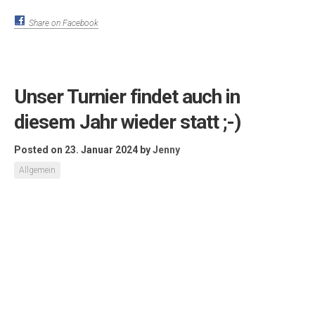
Stichworte
Mittelrheinpokal
Liga
Boule
PC
Turnier
Bacharach
Unterwegs
Pétanque
Meta
Anmelden
Eintrags-Feed
Kommentar-Feed
WordPress.org