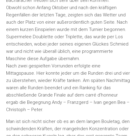
Bacharacher freuten sich sehr über sein Kommen.
Obwohl schon Anfang Oktober und nach den kräftigen
Regenfällen der letzten Tage, zeigten sich das Wetter und
auch der Platz von einer außerordentlich guten Seite. Nach
einem kurzen Einspielen wurde mit dem Turnier begonnen.
Supermelee Doublette oder Triplette, das wurde per Los
entschieden, wobei jeder seines eigenen Glückes Schmied
war und nicht wie überall üblich, eine programmierte
Maschine diese Aufgabe übernahm.
Nach zwei gespielten Vorrunden erfolgte eine
Mittagspause. Hier konnte jeder um die Runden drei und vier
zu überstehen, wieder Kräfte tanken. Am späten Nachmittag
waren alle Runden beendet und ein Ranking für das
abschließende Grande Finale auf dem carré d’honneur
ergab die Begegnung Andy – Franzgerd – Ivan gegen Bea –
Christoph – Peter.
Man ist sich nicht sicher ob es an dem langen Bouletag, den
schwindenden Kräften, der mangelnden Konzentration oder
an den schweren Kugeln lag, aber das erst genannte Team