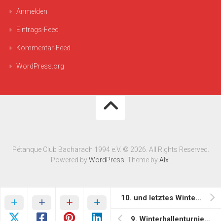
Anmelden
Eintrags-Feed
Kommentar-Feed
WordPress.org
Pétanque Club Bacharach 1994 e.V. © 2026. All Rights Reserved.
Powered by
WordPress
. Theme by
Alx
.
10. und letztes Winterhallenturnier in Rockenhausen für die Saison 09/10
9. Winterhallenturnier in Rockenhausen